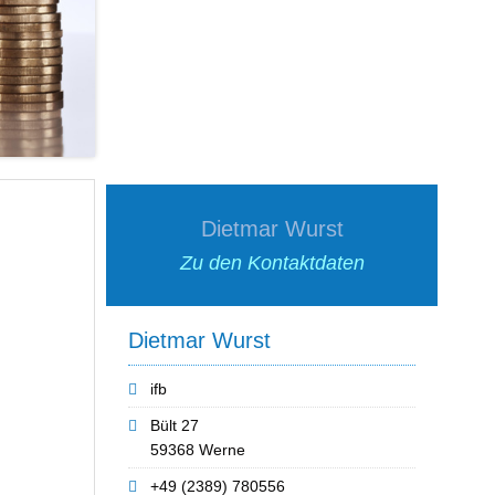
Dietmar Wurst
Zu den Kontaktdaten
Dietmar Wurst
ifb
Bült 27
59368 Werne
+49 (2389) 780556