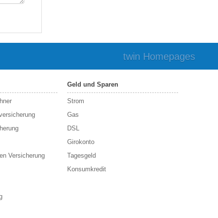
twin Homepages
Geld und Sparen
hner
Strom
sversicherung
Gas
cherung
DSL
Girokonto
en Versicherung
Tagesgeld
Konsumkredit
g