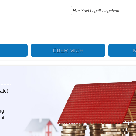
ÜBER MICH
äte)
ng
ht