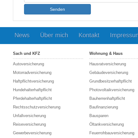
Senden
News
Über mich
Kontakt
Impressu
Sach und KFZ
Wohnung & Haus
Autoversicherung
Hausratversicherung
Motorradversicherung
Gebäudeversicherung
Haftpflichtversicherung
Grundbesitzerhaftpflicht
Hundehalterhaftpflicht
Photovoltaikversicherung
Pferdehalterhaftpflicht
Bauherrenhaftpflicht
Rechtsschutzversicherung
Baufinanzierung
Unfallversicherung
Bausparen
Reiseversicherung
Öltankversicherung
Gewerbeversicherung
Feuerrohbauversicherung