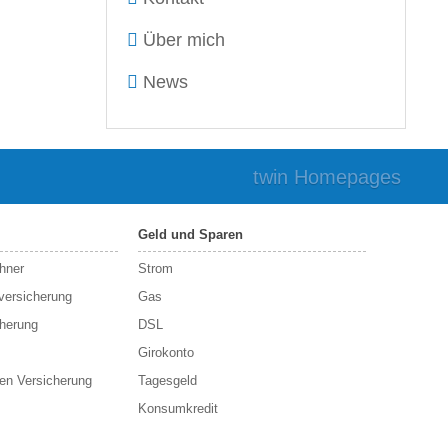
Über mich
News
twin Homepages
Geld und Sparen
hner
Strom
sversicherung
Gas
cherung
DSL
Girokonto
en Versicherung
Tagesgeld
Konsumkredit