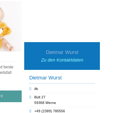
Dietmar Wurst
Zu den Kontaktdaten
d beste
itsfall
Dietmar Wurst
ifb
H
Bült 27
59368 Werne
+49 (2389) 780556